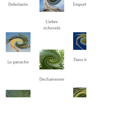
Déferlante
Emportement
L'arbre
échevelé
Dans le vent
Le panache
Déchainement
Galaxie