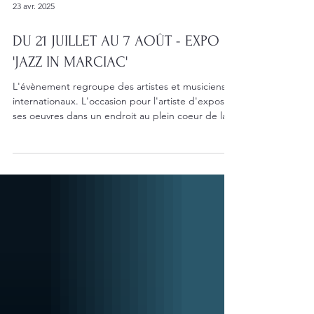
23 avr. 2025
DU 21 JUILLET AU 7 AOÛT - EXPO
'JAZZ IN MARCIAC'
L'évènement regroupe des artistes et musiciens
internationaux. L'occasion pour l'artiste d'exposer
ses oeuvres dans un endroit au plein coeur de la
charmante commune de Marciac, un lieu ouvert à
tous.